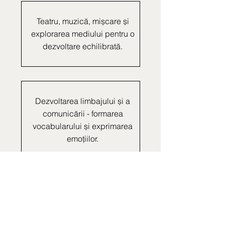
Teatru, muzică, mișcare și
explorarea mediului pentru o
dezvoltare echilibrată.
Dezvoltarea limbajului și a
comunicării - formarea
vocabularului și exprimarea
emoțiilor.
Clase organizate, spații
luminoase și mobilier adaptat
nevoilor celor mici.