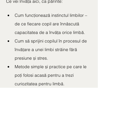
Ce vei învăța aici, ca părinte:
Cum funcționează instinctul limbilor – 
de ce fiecare copil are înnăscută 
capacitatea de a învăța orice limbă.
Cum să sprijini copilul în procesul de 
învățare a unei limbi străine fără 
presiune și stres.
Metode simple și practice pe care le 
poți folosi acasă pentru a trezi 
curiozitatea pentru limbă.
Beneficiile cognitive și emoționale ale 
învățării limbilor străine pentru 
dezvoltarea copilului.
Cum limbile deschid perspective 
culturale și personale noi pentru 
întreaga familie.